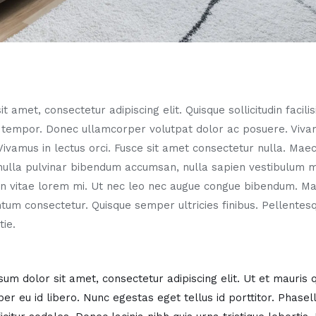
 amet, consectetur adipiscing elit. Quisque sollicitudin facili
 tempor. Donec ullamcorper volutpat dolor ac posuere. Vi
 Vivamus in lectus orci. Fusce sit amet consectetur nulla. Ma
nulla pulvinar bibendum accumsan, nulla sapien vestibulum mi
 In vitae lorem mi. Ut nec leo nec augue congue bibendum. M
um consectetur. Quisque semper ultricies finibus. Pellentesq
ie.
um dolor sit amet, consectetur adipiscing elit. Ut et mauris 
er eu id libero. Nunc egestas eget tellus id porttitor. Phas