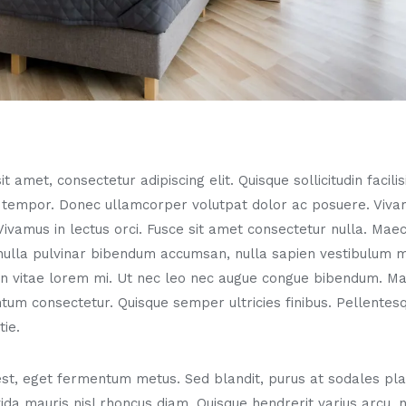
 amet, consectetur adipiscing elit. Quisque sollicitudin facili
 tempor. Donec ullamcorper volutpat dolor ac posuere. Vi
 Vivamus in lectus orci. Fusce sit amet consectetur nulla. Ma
nulla pulvinar bibendum accumsan, nulla sapien vestibulum mi
 In vitae lorem mi. Ut nec leo nec augue congue bibendum. M
um consectetur. Quisque semper ultricies finibus. Pellentesq
ie.
est, eget fermentum metus. Sed blandit, purus at sodales pla
avida mauris nisl rhoncus diam. Quisque hendrerit varius arcu,