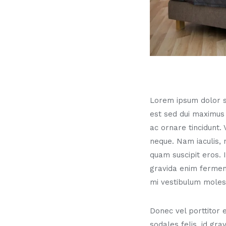
Lorem ipsum dolor sit
est sed dui maximus
ac ornare tincidunt.
neque. Nam iaculis, 
quam suscipit eros.
gravida enim ferment
mi vestibulum molest
Donec vel porttitor 
sodales felis, id gr