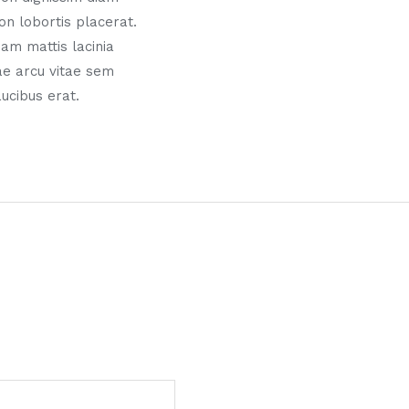
n lobortis placerat.
am mattis lacinia
ae arcu vitae sem
aucibus erat.