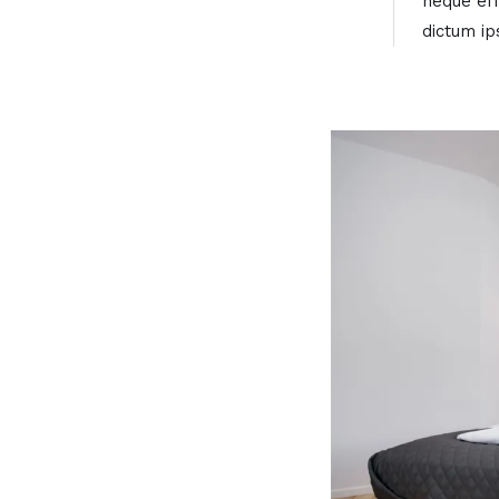
neque eff
dictum ip