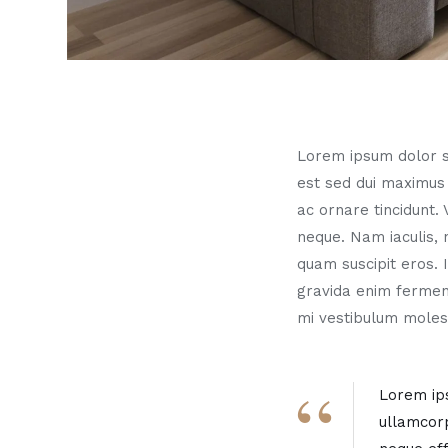
Lorem ipsum dolor sit
est sed dui maximus
ac ornare tincidunt.
neque. Nam iaculis, 
quam suscipit eros.
gravida enim ferment
mi vestibulum molest
Lorem ips
ullamcorp