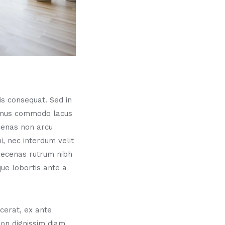
sis consequat. Sed in
vamus commodo lacus
ecenas non arcu
, nec interdum velit
aecenas rutrum nibh
ue lobortis ante a
cerat, ex ante
 non dignissim diam