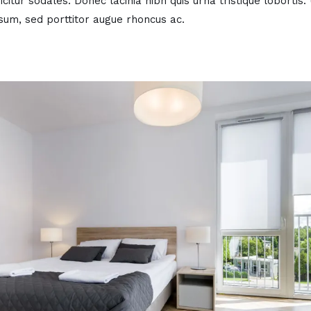
icitur sodales. Donec lacinia nibh quis urna tristique lobortis
sum, sed porttitor augue rhoncus ac.